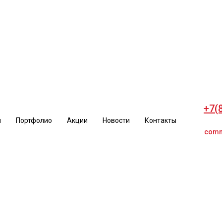
+7(
и
Портфолио
Акции
Новости
Контакты
comm
+7(