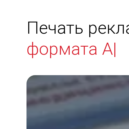
Печать рекл
формата А5
|