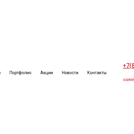
+7(
и
Портфолио
Акции
Новости
Контакты
comm
+7(