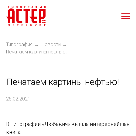
Типография
Новости
→
→
Печатаем картины нефтью!
Печатаем картины нефтью!
25.02.2021
В типографии «Любавич» вышла интереснейшая
книга: