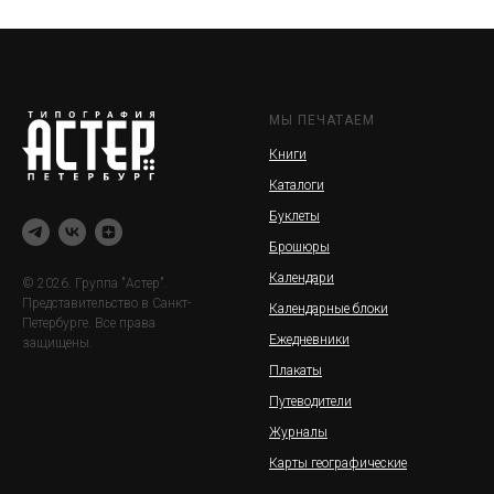
МЫ ПЕЧАТАЕМ
Книги
Каталоги
Буклеты
Брошюры
Календари
© 2026. Группа "Астер".
Представительство в Санкт-
Календарные блоки
Петербурге. Все права
Ежедневники
защищены.
Плакаты
Путеводители
Журналы
Карты географические